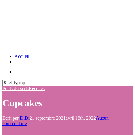
Accueil
Petits desserts
Recettes
Cupcakes
Ecrit par
DiDi
21 septembre 2021
avril 18th, 2022
Aucun
commentaire