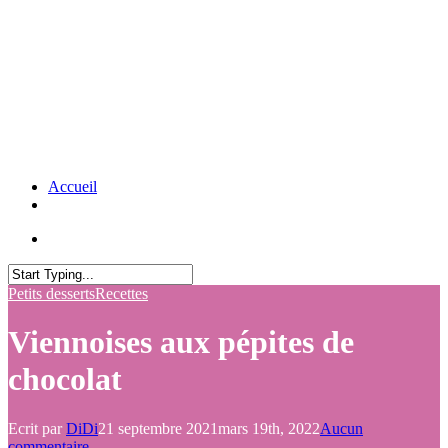
Accueil
Petits desserts
Recettes
Viennoises aux pépites de
chocolat
Ecrit par
DiDi
21 septembre 2021
mars 19th, 2022
Aucun
commentaire