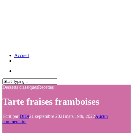
Accueil
Desserts classiques
Recettes
Tarte fraises framboises
Ecrit par
DiDi
21 septembre 2021
mars 19th, 2022
Aucun
commentaire