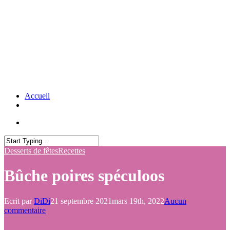
Accueil
Desserts de fêtes
Recettes
Bûche poires spéculoos
Ecrit par
DiDi
21 septembre 2021
mars 19th, 2022
Aucun
commentaire