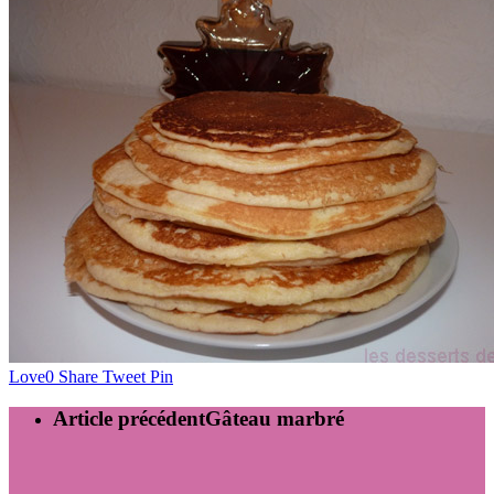
Love
0
Share
Tweet
Pin
Article précédent
Gâteau marbré