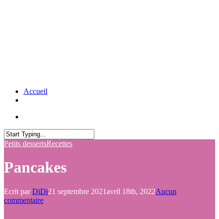
Accueil
Petits desserts
Recettes
Pancakes
Ecrit par
DiDi
21 septembre 2021
avril 18th, 2022
Aucun
commentaire